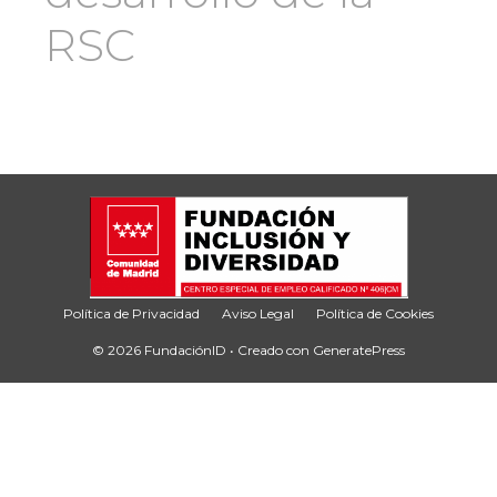
RSC
Política de Privacidad
Aviso Legal
Política de Cookies
© 2026 FundaciónID
• Creado con
GeneratePress