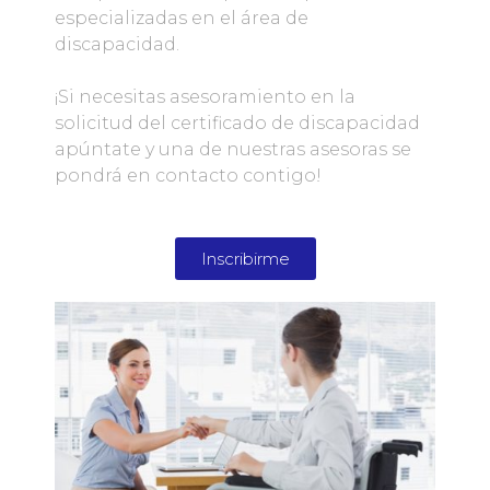
especializadas en el área de
discapacidad.
¡Si necesitas asesoramiento en la
solicitud del certificado de discapacidad
apúntate y una de nuestras asesoras se
pondrá en contacto contigo!
Inscribirme