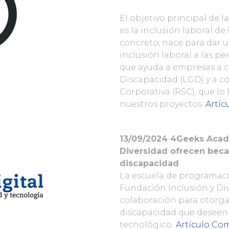
El objetivo principal de 
es la inclusión laboral d
concreto, nace para dar u
inclusión laboral a las p
que ayuda a empresas a c
Discapacidad (LGD) y a co
Corporativa (RSC), que l
nuestros proyectos.
Artíc
13/09/2024
4Geeks Acade
Diversidad ofrecen beca
discapacidad
La escuela de programac
Fundación Inclusión y Di
colaboración para otorga
discapacidad que deseen 
tecnológico.
Artículo Co