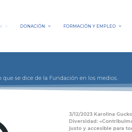
N
DONACIÓN
FORMACIÓN Y EMPLEO
lo que se dice de la Fundación en los medios.
3/12/2023
Karolina Gucko
Diversidad: «Contribuim
justo y accesible para to